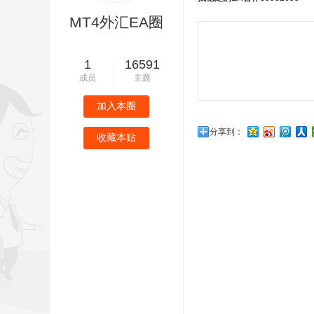
MT4外汇EA圈
1
16591
成员
主题
加入本圈
分享到：
收藏本贴