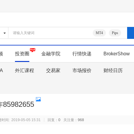
0
我的进货单
平台首页
|
MT4
Pips
频
投资圈
金融学院
行情快递
BrokerShow
A
外汇课程
交易家
市场报价
财经日历
5982655
: 2019-05-05 15:31
回复：
0
关注量：
968