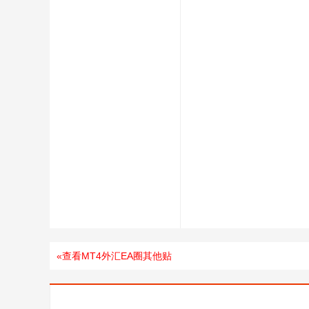
«查看MT4外汇EA圈其他贴