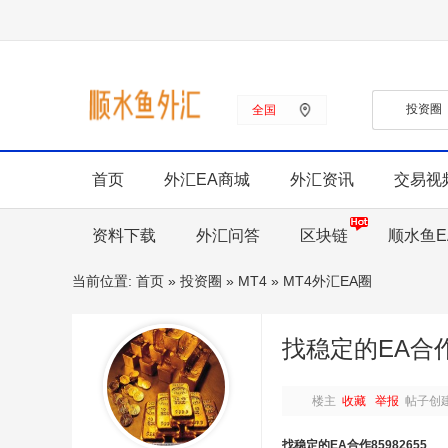
客服热线：
18391752892
全国
首页
外汇EA商城
外汇资讯
交易视
资料下载
外汇问答
区块链
顺水鱼E
当前位置:
首页
»
投资圈
»
MT4
»
MT4外汇EA圈
找稳定的EA合作8
楼主
收藏
举报
帖子创建时间
找稳定的EA合作
85982655