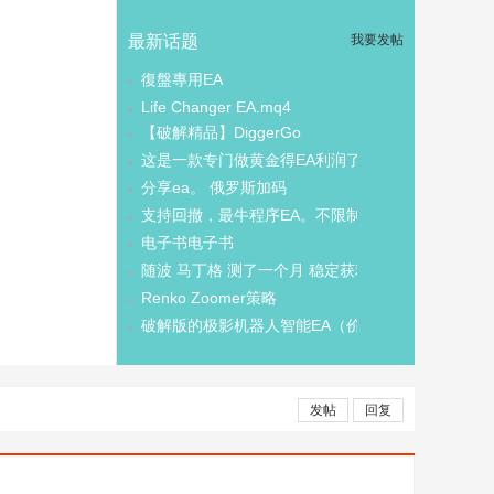
最新话题
我要发帖
復盤專用EA
Life Changer EA.mq4
【破解精品】DiggerGo
这是一款专门做黄金得EA利润了的
分享ea。 俄罗斯加码
支持回撤，最牛程序EA。不限制
电子书电子书
随波 马丁格 测了一个月 稳定获利
Renko Zoomer策略
破解版的极影机器人智能EA（价值几千元）
发帖
回复