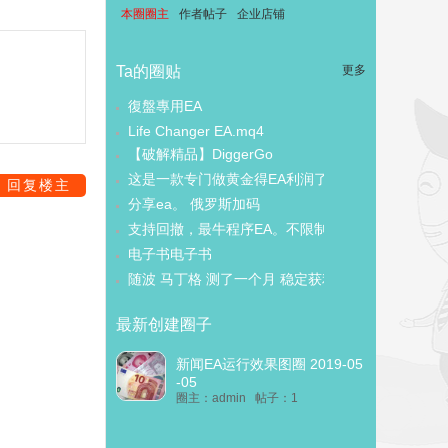
本圈圈主
作者帖子
企业店铺
Ta的圈贴
更多
復盤專用EA
Life Changer EA.mq4
【破解精品】DiggerGo
这是一款专门做黄金得EA利润了的
回复楼主
分享ea。 俄罗斯加码
支持回撤，最牛程序EA。不限制
电子书电子书
随波 马丁格 测了一个月 稳定获利
最新创建圈子
新闻EA运行效果图圈 2019-05
-05
圈主：admin 帖子：1