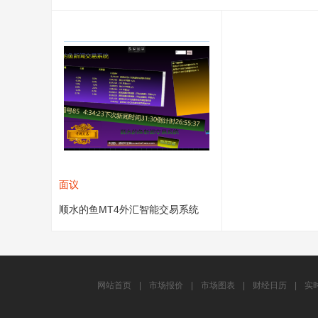
面议
顺水的鱼MT4外汇智能交易系统
网站首页
|
市场报价
|
市场图表
|
财经日历
|
实